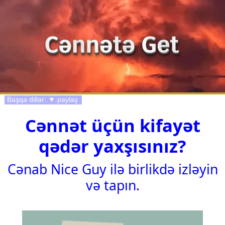
Başqa dillər: ▼ paylaş
Cənnət üçün kifayət
qədər yaxşısınız?
Cənab Nice Guy ilə birlikdə izləyin
və tapın.