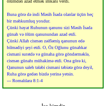
ölümdən azad etmək imkanı verdi.
Buna görə də indi Məsih İsada olanlar üçün heç
bir məhkumluq yoxdur.
Çünki həyat Ruhunun qanunu sizi Məsih İsada
günah və ölüm qanunundan azad etdi.
Çünki Allah cismən zəifləmiş qanunun edə
bilmədiyi şeyi etdi. O, Öz Oğlunu günahkar
cismani surətdə və günaha görə göndərməklə,
cismən günahı mühakimə etdi. Ona görə ki,
Qanunun saleh tələbi cismani təbiətə görə deyil,
Ruha görə gedən bizdə yerinə yetsin.
--- Romalılara 8:1-4