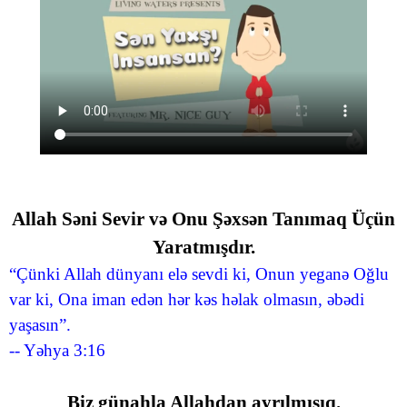
Allah Səni Sevir və Onu Şəxsən Tanımaq Üçün
Yaratmışdır.
“Çünki Allah dünyanı elə sevdi ki, Onun yeganə Oğlu
var ki, Ona iman edən hər kəs həlak olmasın, əbədi
yaşasın”.
-- Yəhya 3:16
Biz günahla Allahdan ayrılmışıq.