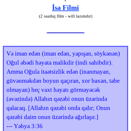
İsa Filmi
(2 saatlıq film - wifi lazımdır)
Və iman edən (iman edən, yapışan, söykənən)
Oğul əbədi həyata malikdir (indi sahibdir).
Amma Oğula itaətsizlik edən (inanmayan,
güvənməkdən boyun qaçıran, xor baxan, tabe
olmayan) heç vaxt həyatı görməyəcək
(əvəzində) Allahın qəzəbi onun üzərində
qalacaq. [Allahın qəzəbi onda qalır; Onun
qəzəbi daim onun üzərində ağırlaşır.]
--- Yəhya 3:36