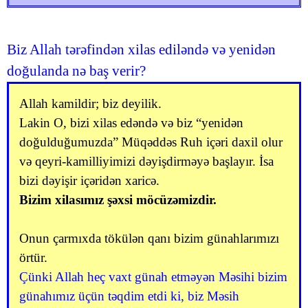
Biz Allah tərəfindən xilas ediləndə və yenidən
doğulanda nə baş verir?
Allah kamildir; biz deyilik.
Lakin O, bizi xilas edəndə və biz “yenidən
doğulduğumuzda” Müqəddəs Ruh içəri daxil olur
və qeyri-kamilliyimizi dəyişdirməyə başlayır. İsa
bizi dəyişir içəridən xaricə.
Bizim xilasımız şəxsi möcüzəmizdir.
Onun çarmıxda tökülən qanı bizim günahlarımızı
örtür.
Çünki Allah heç vaxt günah etməyən Məsihi bizim
günahımız üçün təqdim etdi ki, biz Məsih