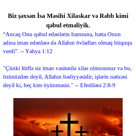
Biz şəxsən İsa Məsihi Xilaskar və Rəbb kimi
qəbul etməliyik.
“Ancaq Onu qəbul edənlərin hamısına, hətta Onun
adına iman edənlərə də Allahın övladları olmaq hüququ
verdi”. -- Yəhya 1:12
"Çünki lütflə siz iman vasitəsilə xilas olmusunuz və bu,
özünüzdən deyil, Allahın hədiyyəsidir; işlərin nəticəsi
deyil ki, heç kim öyünməsin." -- Efeslilərə 2:8-9