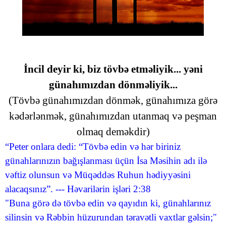
İncil deyir ki, biz tövbə etməliyik... yəni
günahımızdan dönməliyik...
(Tövbə günahımızdan dönmək, günahımıza görə
kədərlənmək, günahımızdan utanmaq və peşman
olmaq deməkdir)
“Peter onlara dedi: “Tövbə edin və hər biriniz
günahlarınızın bağışlanması üçün İsa Məsihin adı ilə
vəftiz olunsun və Müqəddəs Ruhun hədiyyəsini
alacaqsınız”. --- Həvarilərin işləri 2:38
"Buna görə də tövbə edin və qayıdın ki, günahlarınız
silinsin və Rəbbin hüzurundan təravətli vaxtlar gəlsin;"