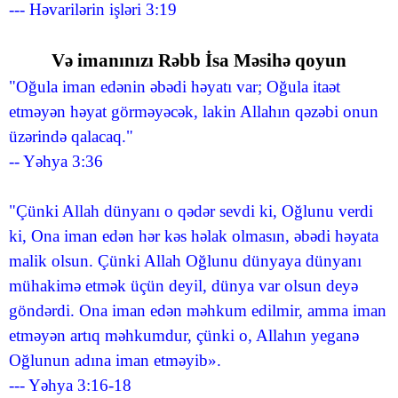
--- Həvarilərin işləri 3:19
Və imanınızı Rəbb İsa Məsihə qoyun
"Oğula iman edənin əbədi həyatı var; Oğula itaət
etməyən həyat görməyəcək, lakin Allahın qəzəbi onun
üzərində qalacaq."
-- Yəhya 3:36
"Çünki Allah dünyanı o qədər sevdi ki, Oğlunu verdi
ki, Ona iman edən hər kəs həlak olmasın, əbədi həyata
malik olsun. Çünki Allah Oğlunu dünyaya dünyanı
mühakimə etmək üçün deyil, dünya var olsun deyə
göndərdi. Ona iman edən məhkum edilmir, amma iman
etməyən artıq məhkumdur, çünki o, Allahın yeganə
Oğlunun adına iman etməyib».
--- Yəhya 3:16-18