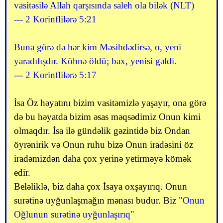
vasitəsilə Allah qarşısında saleh ola bilək (NLT)
--- 2 Korinflilərə 5:21
Buna görə də hər kim Məsihdədirsə, o, yeni
yaradılışdır. Köhnə öldü; bax, yenisi gəldi.
--- 2 Korinflilərə 5:17
İsa Öz həyatını bizim vasitəmizlə yaşayır, ona görə
də bu həyatda bizim əsas məqsədimiz Onun kimi
olmaqdır. İsa ilə gündəlik gəzintidə biz Ondan
öyrənirik və Onun ruhu bizə Onun iradəsini öz
iradəmizdən daha çox yerinə yetirməyə kömək
edir.
Beləliklə, biz daha çox İsaya oxşayırıq. Onun
surətinə uyğunlaşmağın mənası budur. Biz
"Onun
Oğlunun surətinə uyğunlaşırıq"