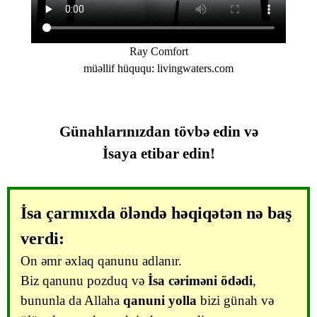
Ray Comfort
müəllif hüququ: livingwaters.com
Günahlarınızdan tövbə edin və
İsaya etibar edin!
İsa çarmıxda öləndə həqiqətən nə baş
verdi:
On əmr əxlaq qanunu adlanır.
Biz qanunu pozduq və
İsa cəriməni ödədi
,
bununla da Allaha
qanuni yolla
bizi günah və