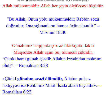
Allah mükəmməldir. Allah hər şeyin ölçüləcəyi ölçüdür.
"Bu Allah, Onun yolu mükəmməldir; Rəbbin sözü
doğrudur; Ona sığınanların hamısı üçün sipərdir." --
Məzmur 18:30
Günahımız haqqında çox az fikirləşirik, lakin
Müqəddəs Allah üçün bu, ölümcül ciddidir.
“Çünki hamı günah işlədib Allahın izzətindən məhrum
olub”. -- Romalılara 3:23
«Çünki
günahın əvəzi ölümdür,
Allahın pulsuz
hədiyyəsi isə Rəbbimiz Məsih İsada əbədi həyatdır». --
Romalılara 6:23