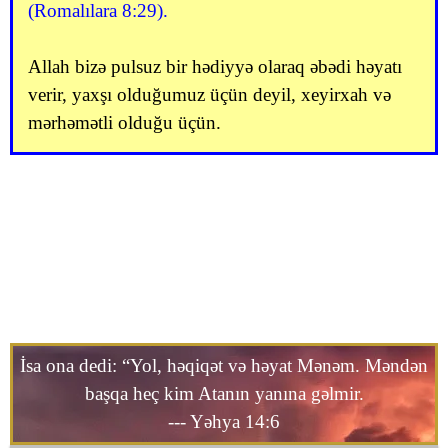
(Romalılara 8:29).
Allah bizə pulsuz bir hədiyyə olaraq əbədi həyatı
verir, yaxşı olduğumuz üçün deyil, xeyirxah və
mərhəmətli olduğu üçün.
İsa ona dedi: “Yol, həqiqət və həyat Mənəm. Məndən
başqa heç kim Atanın yanına gəlmir.
--- Yəhya 14:6