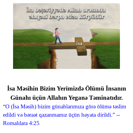
İsa Məsihin Bizim Yerimizdə Ölümü İnsanın
Günahı üçün Allahın Yeganə Təminatıdır.
“O (İsa Məsih) bizim günahlarımıza görə ölümə təslim
edildi və bəraət qazanmamız üçün həyata dirildi.” --
Romalılara 4:25