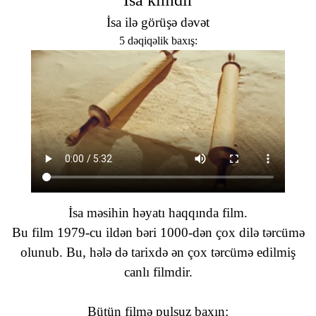
İsa kimdir
İsa ilə görüşə dəvət
5 dəqiqəlik baxış:
İsa məsihin həyatı haqqında film.
Bu film 1979-cu ildən bəri 1000-dən çox dilə tərcümə
olunub. Bu, hələ də tarixdə ən çox tərcümə edilmiş
canlı filmdir.
Bütün filmə pulsuz baxın: